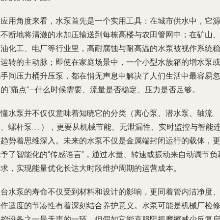
从应用角度来看，水泵首先是一个实用工具：在城市供水中，它
源不断地将清澈的水加压输送到每栋高楼与农田管网中；在矿山
石油化工、电厂等行业里，高耐腐蚀与耐高温的水泵被视作系统
定运转的主动脉；即使在家庭场景中，一个小型水族箱的增水泵
洗手间压力桶升压泵，都在悄无声息中解决了人们生活中最容易
略的“痛点”—什么时候需要、流量是否稳定、压力是否足够。
读懂水泵并不仅仅意味着知晓它的分类（离心泵、潜水泵、轴流
泵、螺杆泵……），更要从机械节能、无泄漏性、实时监控与智能
控趋势着思维深入。未来的水泵不仅是金属端封闭运行的载体，
赋予了智能化的“传感语言”，通过水量、转速或振动来自动调节负
需求，实现能量优化长达大时段维护周期的运营成本。
一台水泵的寿命不仅受到材料和设计的影响，更同着管内洁净度
操作适度的节凑性有着深刻结合养护意义。水泵可能是机械厂检
工控设备之一最无声的一环，但假如它能克服阻振摩擦减少反复