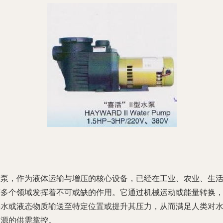
水泵，作为液体运输与增压的核心设备，已经在工业、农业、生
等多个领域发挥着不可或缺的作用。它通过机械运动或能量转换
将水或液态物质输送至特定位置或提升其压力，从而满足人类对
资源的供需掌控。