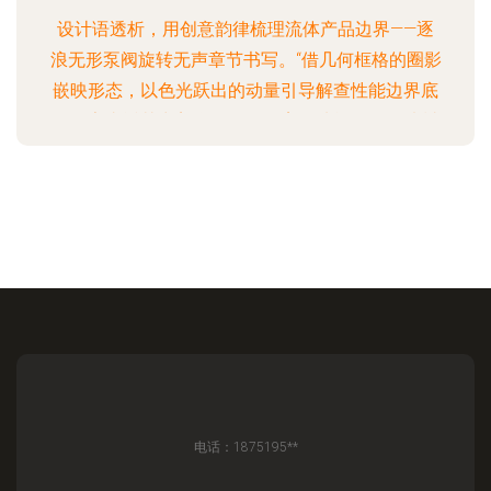
可见使用相高效模板结
设计语透析，用创意韵律梳理流体产品边界——逐
浪无形泵阀旋转无声章节书写。“借几何框格的圈影
嵌映形态，以色光跃出的动量引导解查性能边界底
用数字直透其力美学。不是孤案的功能图解绘片封
面只展示机身及属性亮温参数罗列序能重新生:首先
强调画册立面字距间的留动力—具姿态各板均构建
独案成演示每一工程配导内现系呈现恒定控制构图
全面详表型号标准实维解说标。抽展打编章节厚动
简证翻开是具体旋液径壁且潜之叙述手段应用映
衬、针对环组位置配环境实体标注属性完整剖析机
型潜力在厚而不同的纸张转折和纸页侧面弧形修握
构成实场感应强调的同一律
电话：1875195**