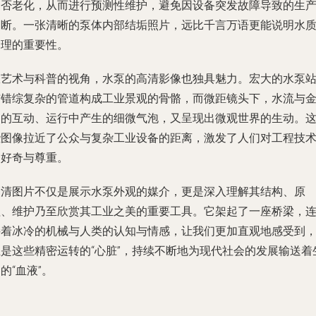
是否老化，从而进行预测性维护，避免因设备突发故障导致的生
中断。一张清晰的泵体内部结垢照片，远比千言万语更能说明水
处理的重要性。
从艺术与科普的视角，水泵的高清影像也独具魅力。宏大的水泵
与错综复杂的管道构成工业景观的骨骼，而微距镜头下，水流与
属的互动、运行中产生的细微气泡，又呈现出微观世界的生动。
些图像拉近了公众与复杂工业设备的距离，激发了人们对工程技
的好奇与尊重。
高清图片不仅是展示水泵外观的媒介，更是深入理解其结构、原
理、维护乃至欣赏其工业之美的重要工具。它架起了一座桥梁，
接着冰冷的机械与人类的认知与情感，让我们更加直观地感受到
正是这些精密运转的“心脏”，持续不断地为现代社会的发展输送着
的“血液”。