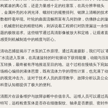
结构紧凑的离心泵，还是力量感十足的柱塞泵，在高分辨率镜头
下，金属外壳的冷冽光泽、螺丝钉的规整排列、铭牌上清晰的技
参数都纤毫毕现。叶轮的曲面流畅而富有几何韵律，仿佛静止的
涡；机械密封处的精密结构，则诉说着工程师们对防泄漏这一永
课题的极致追求。这些细节通过高清影像被放大和定格，让观者
观感受到机械制造中的精度与匠心。
高清动态捕捉揭示了水泵的工作原理。通过高速摄影，我们可以“
见”水流进入泵体，在高速旋转的叶轮驱动下获得能量，动能与压
相互转换，最终被有序地推送至目的地。这个过程在慢镜头下宛
一场精心编排的液体芭蕾，既有流体力学的理性计算，也充满了
态的视觉冲击力。这对于技术人员的原理教学、故障分析以及公
的科普认知都提供了极大的便利。
高清图片在设备维护与故障诊断中价值非凡。运维人员可以通过
清特写，远程检查泵体是否存在细微裂纹、轴承是否磨损、密封