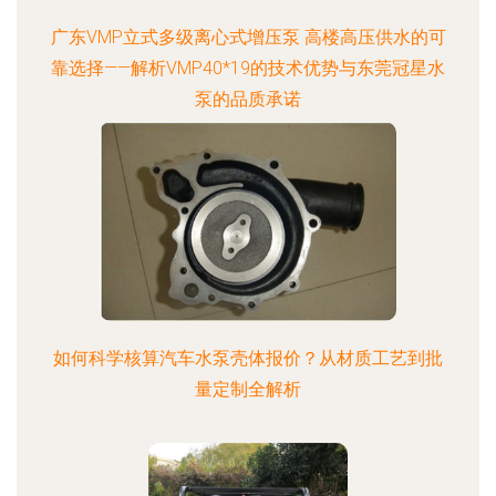
广东VMP立式多级离心式增压泵 高楼高压供水的可
靠选择——解析VMP40*19的技术优势与东莞冠星水
泵的品质承诺
如何科学核算汽车水泵壳体报价？从材质工艺到批
量定制全解析